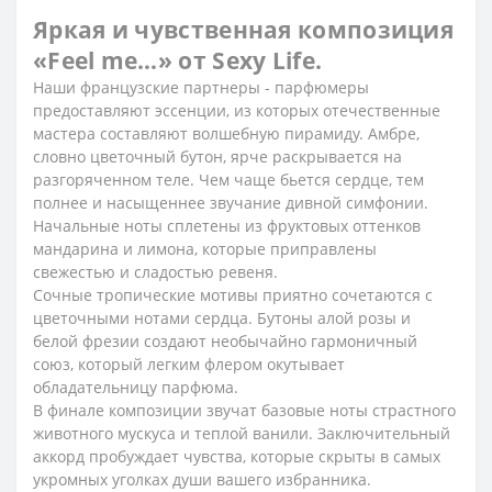
Я
ркая и чувственная композиция
«Feel me…» от Sexy Life.
Наши французские партнеры - парфюмеры
предоставляют эссенции, из которых отечественные
мастера составляют волшебную пирамиду. Амбре,
словно цветочный бутон, ярче раскрывается на
разгоряченном теле. Чем чаще бьется сердце, тем
полнее и насыщеннее звучание дивной симфонии.
Начальные ноты сплетены из фруктовых оттенков
мандарина и лимона, которые приправлены
свежестью и сладостью ревеня.
Сочные тропические мотивы приятно сочетаются с
цветочными нотами сердца. Бутоны алой розы и
белой фрезии создают необычайно гармоничный
союз, который легким флером окутывает
обладательницу парфюма.
В финале композиции звучат базовые ноты страстного
животного мускуса и теплой ванили. Заключительный
аккорд пробуждает чувства, которые скрыты в самых
укромных уголках души вашего избранника.