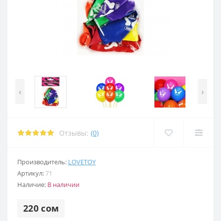
 член
ерия
ерия
кты
равлением
 член
 член
ора
‹
›
акта
 для груди
 для груди
Отзывы:
(0)
 средства
Производитель:
LOVETOY
акта
Артикул:
71
Наличие:
В наличии
 средства
220 сом
 средства