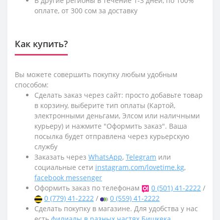
В другие регионы в течение 1-3 дней, по 100%
оплате, от 300 сом за доставку
Как купить?
Вы можете совершить покупку любым удобным
способом:
Сделать заказ через сайт: просто добавьте товар
в корзину, выберите тип оплаты (Картой,
электронными деньгами, Элсом или наличными
курьеру) и нажмите "Оформить заказ". Ваша
посылка будет отправлена через курьерскую
службу
Заказать через
WhatsApp
,
Telegram
или
социальные сети
instagram.com/lovetime.kg
,
facebook messenger
Оформить заказ по телефонам
0 (501) 41-2222
/
0 (779) 41-2222
/
0 (559) 41-2222
Сделать покупку в магазине. Для удобства у нас
есть
филиалы в разных частях Бишкека
,