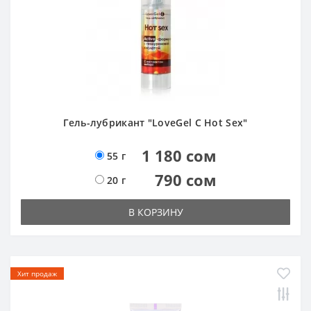
Гель-лубрикант "LoveGel C Hot Sex"
1 180 сом
55 г
790 сом
20 г
В КОРЗИНУ
Хит продаж