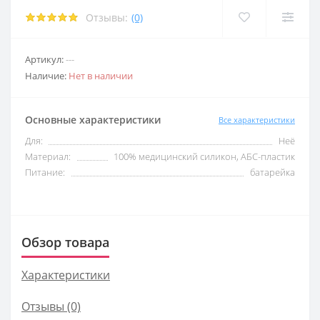
Отзывы:
(0)
 член
ерия
ерия
Артикул:
---
кты
равлением
Наличие:
Нет в наличии
 член
 член
ора
Основные характеристики
Все характеристики
акта
 для груди
 для груди
Для:
Неё
Материал:
100% медицинский силикон, АБС-пластик
Питание:
батарейка
 средства
Обзор товара
акта
Характеристики
 средства
Отзывы (0)
 средства