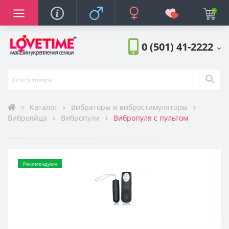
яторы
баторы
нажеры
ростимуляторы
тора
ов
фюмерия
 на член
торы для груди
еры
ты, средства
а
Анальные стимул
Белье и одежда
БДСМ и фетиш
Вагины и мастур
Возбудители
Идеи для подарк
Косметика и пар
Куклы
Насадки и кольца
Помпы и экстенд
Презервативы
Разное
Смазки, лубрикан
Страпоны
Увеличение член
Анальные стимул
Белье и одежда
БДСМ и фетиш
Вагинальные тре
Вибраторы и виб
Возбудители
Игрушки для кли
Идеи для подарк
Косметика и пар
Куклы
Насадки и кольца
Помпы и стимуля
Помпы и экстенд
Презервативы
Разное
Смазки, лубрикан
Страпоны
Фаллоимитаторы
Анальные стимул
Белье и одежда
БДСМ и фетиш
Вагинальные тре
Вибраторы и виб
Возбудители
Игрушки для кли
Идеи для подарк
Косметика и пар
Куклы
Насадки и кольца
Помпы и стимуля
Помпы и экстенд
Презервативы
Разное
Смазки, лубрикан
Страпоны
Увеличение член
Фаллоимитаторы
Стимуляторы про
Виброяйца
Все для массажа
Духи с феромона
ры
ры
ры
турбаторы
и
оры
и
Боди и Корсеты
Женские
Для женщин
Помпы для женщин
Сужающие
Женские страпоны
Стимуляторы проста
Мужское белье
Мужские вибраторы
Мужские
Для мужчин
Удлиняющие насадк
Мужские помпы
Мужские полые стра
Стимуляторы проста
Мужское белье
Женские
С пультом
Вибропули
Массажные свечи
Мужские духи с фер
0 (501) 41-2222
икаты
ди
м
 секса
поны (фаллопротезы)
Пеньюары и халаты
Эрекционные кольца
Экстендеры
Трусики и стринги
Массажные масла
Женские духи с фер
ты
уляторы
а
косметика
ции
кой чувствительностью
Платья
Насадки для стимуля
Чулки и колготки
Концентраты фером
Каталог
Вибраторы и вибростимуляторы
Виброяйца
Вибропули
Вибропуля с пультом
оры
жеры
жеры
ght
ние
а игрушками
го проникновения
Трусики и стринги
Насадки для двойно
Интерьерные
тимуляторы
тимуляторы
аторы
ым центром
Чулки и колготки
Рекомендуем
ва
аторы
Эротические компле
ерия
ибрацией
теки и щекоталки
ы
хлаждающие
равлением