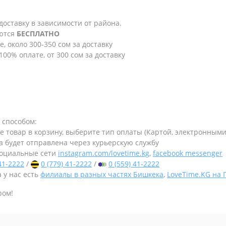
 доставку в зависимости от района.
яются
БЕСПЛАТНО
е, около 300-350 сом за доставку
100% оплате, от 300 сом за доставку
 способом:
те товар в корзину, выберите тип оплаты (Картой, электронным
а будет отправлена через курьерскую службу
оциальные сети
instagram.com/lovetime.kg
,
facebook messenger
 41-2222
/
0 (779) 41-2222
/
0 (559) 41-2222
 у нас есть
филиалы в разных частях Бишкека
,
LoveTime.KG на
ром!