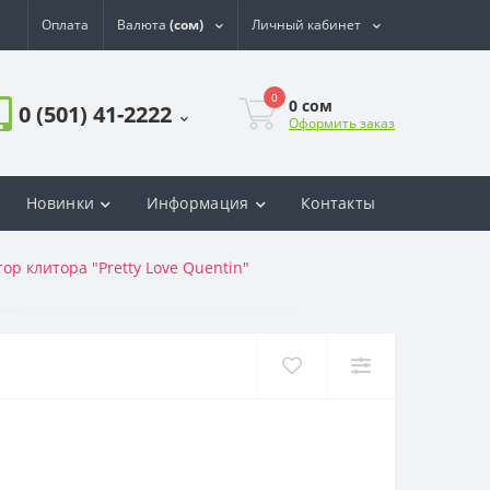
Оплата
Валюта
(сом)
Личный кабинет
0
0
сом
0 (501) 41-2222
Оформить заказ
Новинки
Информация
Контакты
р клитора "Pretty Love Quentin"