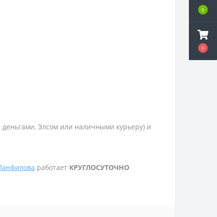
0
0
и деньгами, Элсом или наличными курьеру) и
 Панфилова
работает
КРУГЛОСУТОЧНО