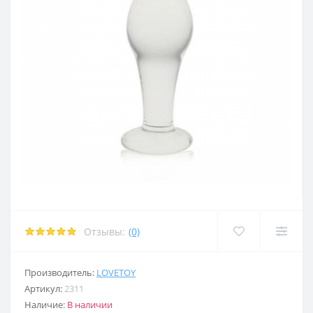
 член
ерия
ерия
кты
равлением
 член
 член
ора
акта
 для груди
 для груди
 средства
Отзывы:
(0)
акта
Производитель:
LOVETOY
 средства
Артикул:
2311
Наличие:
В наличии
 средства