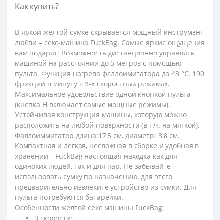
Как купить?
В яркой жёлтой сумке скрывается мощный инструмент
любви – секс-машина FuckBag. Самые яркие ощущения
вам подарят: Возможность дистанционно управлять
машиной на расстоянии до 5 метров с помощью
пульта. Функция нагрева фаллоимитатора до 43 °С. 190
фрикций в минуту в 3-х скоростных режимах.
Максимальное удовольствие одной кнопкой пульта
(кнопка H включает самые мощные режимы).
Устойчивая конструкция машины, которую можно
расположить на любой поверхности (в т.ч. на мягкой).
Фаллоиммитатор длина:17,5 см, диаметр: 3,8 см.
Компактная и легкая, несложная в сборке и удобная в
хранении – FuckBag настоящая находка как для
одиноких людей, так и для пар. Не забывайте
использовать сумку по назначению, для этого
предварительно извлеките устройство из сумки. Для
пульта потребуются батарейки.
Особенности желтой секс машины FuckBag:
3 скорости;