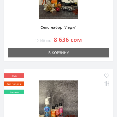
Секс-набор "Леди"
8 636 сом
10 160 сом
В КОРЗИНУ
-16%
Хит продаж
Новинка