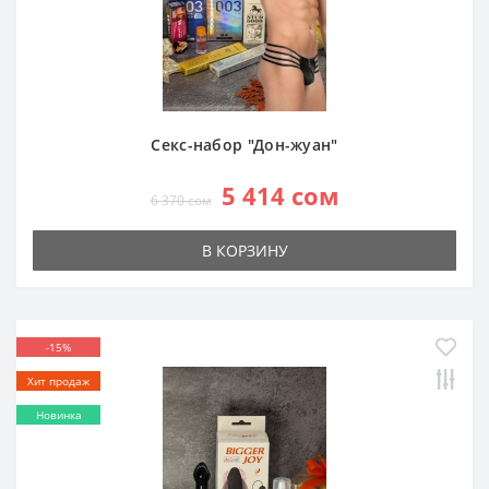
Секс-набор "Дон-жуан"
5 414 сом
6 370 сом
В КОРЗИНУ
-15%
Хит продаж
Новинка