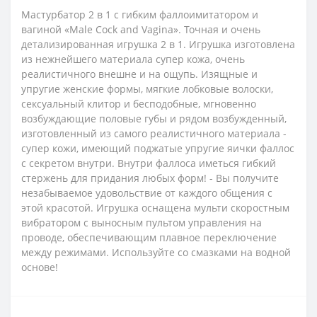
Мастурбатор 2 в 1 с гибким фаллоимитатором и
вагиной «Male Cock and Vagina».
Точная и очень
детализированная игрушка 2 в 1. Игрушка изготовлена
из нежнейшего материала супер кожа, очень
реалистичного внешне и на ощупь. Изящные и
упругие женские формы, мягкие лобковые волоски,
сексуальный клитор и бесподобные, мгновенно
возбуждающие половые губы и рядом возбужденный,
изготовленный из самого реалистичного материала -
супер кожи, имеющий поджатые упругие яички фаллос
с секретом внутри.
Внутри фаллоса иметься гибкий
стержень для придания любых форм! - Вы получите
незабываемое удовольствие от каждого общения с
этой красотой. Игрушка оснащена мульти скоростным
вибратором с выносным пультом управления на
проводе, обеспечивающим плавное переключение
между режимами. Используйте со смазками на водной
основе!