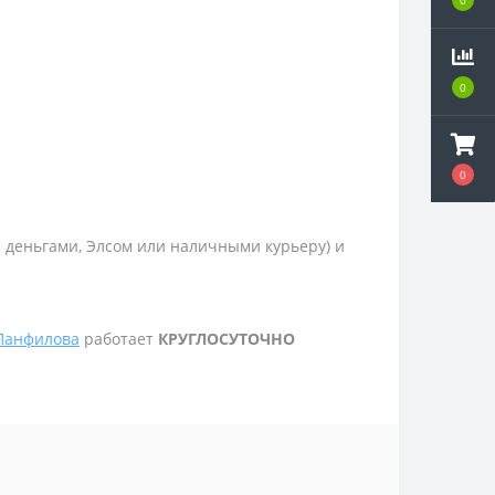
0
0
и деньгами, Элсом или наличными курьеру) и
 Панфилова
работает
КРУГЛОСУТОЧНО