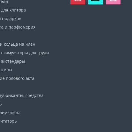
тели
 для клитора
я подарков
ка и парфюмерия
и кольца на член
 стимуляторы для груди
 экстендеры
ативы
ие полового акта
лубриканты, средства
ны
ние члена
итаторы