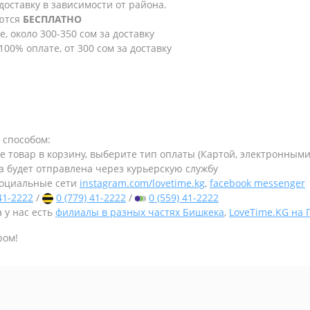
 доставку в зависимости от района.
яются
БЕСПЛАТНО
е, около 300-350 сом за доставку
100% оплате, от 300 сом за доставку
 способом:
те товар в корзину, выберите тип оплаты (Картой, электронным
а будет отправлена через курьерскую службу
оциальные сети
instagram.com/lovetime.kg
,
facebook messenger
 41-2222
/
0 (779) 41-2222
/
0 (559) 41-2222
 у нас есть
филиалы в разных частях Бишкека
,
LoveTime.KG на
ром!