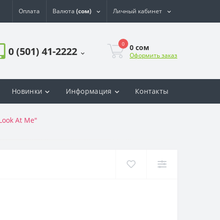
Оплата
Валюта
(сом)
Личный кабинет
0
0
сом
0 (501) 41-2222
Оформить заказ
Новинки
Информация
Контакты
Look At Me"