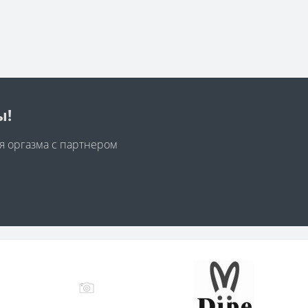
ы!
я оргазма с партнером