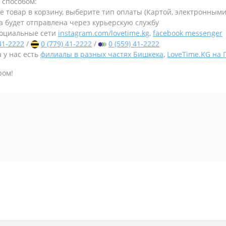
 способом:
те товар в корзину, выберите тип оплаты (Картой, электронным
а будет отправлена через курьерскую службу
оциальные сети
instagram.com/lovetime.kg
,
facebook messenger
 41-2222
/
0 (779) 41-2222
/
0 (559) 41-2222
 у нас есть
филиалы в разных частях Бишкека
,
LoveTime.KG на
ром!