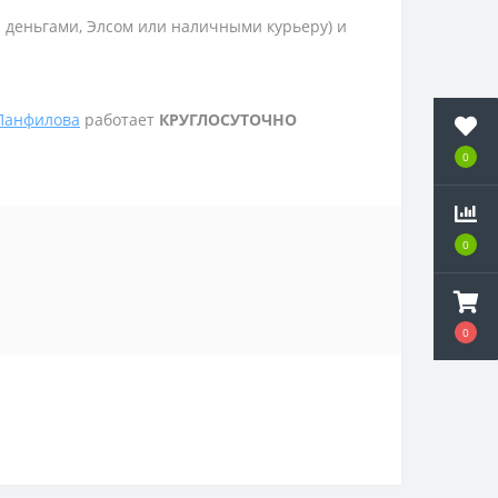
и деньгами, Элсом или наличными курьеру) и
 Панфилова
работает
КРУГЛОСУТОЧНО
0
0
0