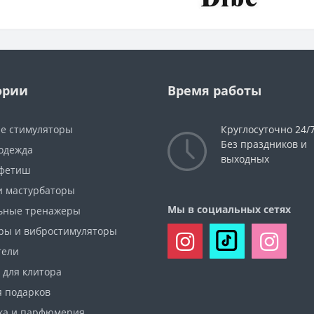
ории
Время работы
е стимуляторы
Круглосуточно 24/
Без праздников и
 одежда
выходных
фетиш
и мастурбаторы
Мы в социальных сетях
ьные тренажеры
ры и вибростимуляторы
тели
 для клитора
я подарков
ка и парфюмерия