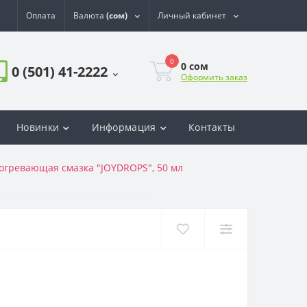
Оплата
Валюта
(сом)
Личный кабинет
0
0
сом
0 (501) 41-2222
Оформить заказ
Новинки
Информация
Контакты
огревающая смазка "JOYDROPS", 50 мл