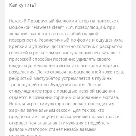
Как купить?
Нежный Прозрачный фаллоимитатор на присоске с
мошонкой "Flawless clear" 7,5", позволяющий, при
желании, закрепить его на любой гладкой
поверхности. Реалистичный по форме и ощущениям.
Крепкий и упругий, достаточно толстый, с раскрытой
головкой и рельефом из выступающих вен. Фаллос с
присоской способен постоянно удивлять своего
владельца, желающего испытать все грани жаркого
вожделения. Легко скользя по раскаленной коже тела,
ребристый мастурбатор устремляется в глубины
трепещущей от возбуждения плоти. Легкая
стимуляция клитора с помощью нежной мошонки
отдается в сознании горячим очарованием экстаза.
Нежная игра стимулятора позволяет насладиться
жарким вагинальным сексом. Для тех же, кто
предпочитает ощутить раскаленный полых страсти,
откровенная анальная стимуляция с подобным
фаллоимитатором станет незабываемым
приключением.