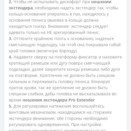
2.
Чтобы не испытывать дискофорт при
ношении
экстендера
, необходимо надеть экстендер так, чтобы
кольцо-основание упиралось в пах, находилось у
основания пениса (выемка в кольце должна
находиться снизу). Внимание: экстендер следует
одевать только на НЕ эрегированный пенис.
3.
Оттяните крайнюю плоть к основанию, наденьте
смягчающую подкладку, так чтоб она покрывала собой
край головки (венечную борозду).
4.
Надавите сверху на платформу-фиксатор и наложите
крепящий ремешок или дугу поверх смягчающей
подкладки, далее закрепите концы ремешка либо дуги
на платформе. Крепление не должно быть слишком
сильным и пережимать головку пениса, блокируя
приток крови, так же крепление не должно быть
слишком слабым, дабы головка не выскальзывала во
время
ношения экстендера Pro Extender
5.
Для регулировки натяжения воспользуйтесь
винтовым механизмом, находящимся на стержнях
экстендера (внимание: обе стороны необходимо
регулировать одновременно). При настройке
натяжения рекомендуется ориентироваться по