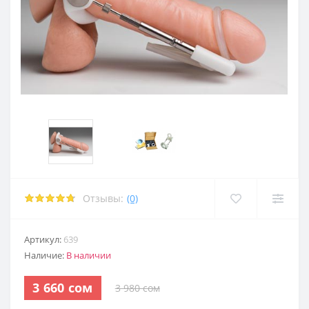
ием
уди
уди
Отзывы:
(0)
а
Артикул:
639
Наличие:
В наличии
а
3 660 сом
3 980 сом
а