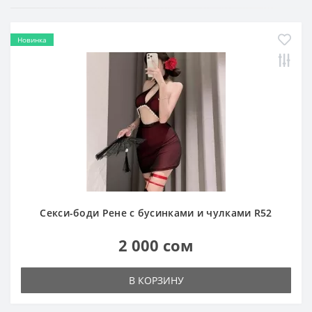
Новинка
Секси-боди Рене с бусинками и чулками R52
2 000 сом
В КОРЗИНУ