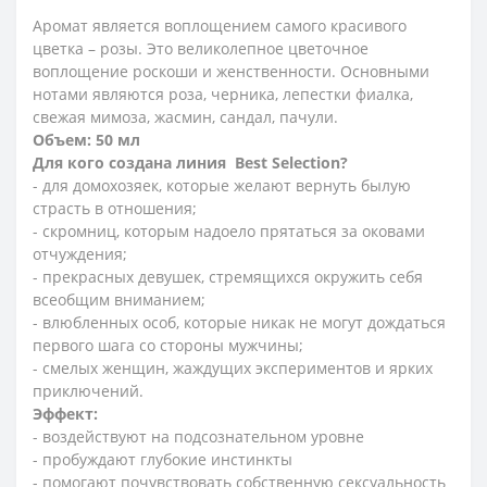
Аромат является воплощением самого красивого
цветка – розы. Это великолепное цветочное
воплощение роскоши и женственности. Основными
нотами являются роза, черника, лепестки фиалка,
свежая мимоза, жасмин, сандал, пачули.
Объем: 50 мл
Для кого создана линия
Best
Selection
?
- для домохозяек, которые желают вернуть былую
страсть в отношения;
- скромниц, которым надоело прятаться за оковами
отчуждения;
- прекрасных девушек, стремящихся окружить себя
всеобщим вниманием;
- влюбленных особ, которые никак не могут дождаться
первого шага со стороны мужчины;
- смелых женщин, жаждущих экспериментов и ярких
приключений.
Эффект:
- воздействуют на подсознательном уровне
- пробуждают глубокие инстинкты
- помогают почувствовать собственную сексуальность