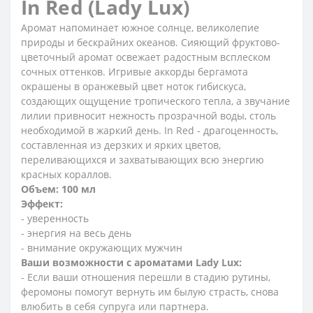
In Red (Lady Lux)
Аромат напоминает южное солнце, великолепие
природы и бескрайних океанов. Сияющий фруктово-
цветочный аромат освежает радостным всплеском
сочных оттенков. Игривые аккорды бергамота
окрашены в оранжевый цвет ноток гибискуса,
создающих ощущение тропического тепла, а звучание
лилии привносит нежность прозрачной воды, столь
необходимой в жаркий день. In Red - драгоценность,
составленная из дерзких и ярких цветов,
переливающихся и захватывающих всю энергию
красных кораллов.
Объем: 100 мл
Эффект:
- уверенность
- энергия на весь день
- внимание окружающих мужчин
Ваши возможности с ароматами Lady Lux:
- Если ваши отношения перешли в стадию рутины,
феромоны помогут вернуть им былую страсть, снова
влюбить в себя супруга или партнера.