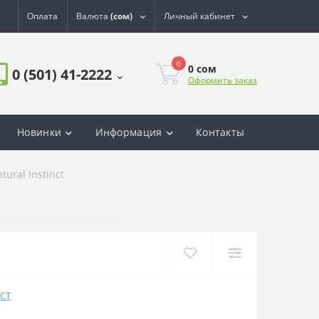
Оплата
Валюта
(сом)
Личный кабинет
0
0
сом
0 (501) 41-2222
Оформить заказ
Новинки
Информация
Контакты
tural Instinct
NCT