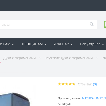
ИНАМ
ЖЕНЩИНАМ
ДЛЯ ПАР
Популярное
Духи с феромонами
Мужские духи с феромонами
Na
"
Отзывы:
(0)
Производитель:
NATURAL INSTI
Артикул:
---