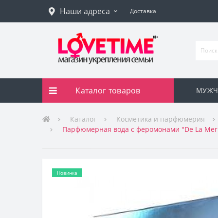
Наши адреса
Доставка
Каталог товаров
МУЖЧ
Каталог
Косметика и парфюмерия
Парфюмерная вода с феромонами "De La Mer
Новинка