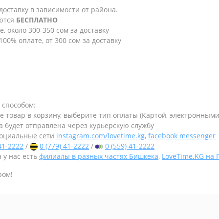
 доставку в зависимости от района.
яются
БЕСПЛАТНО
е, около 300-350 сом за доставку
100% оплате, от 300 сом за доставку
 способом:
те товар в корзину, выберите тип оплаты (Картой, электронным
а будет отправлена через курьерскую службу
оциальные сети
instagram.com/lovetime.kg
,
facebook messenger
 41-2222
/
0 (779) 41-2222
/
0 (559) 41-2222
 у нас есть
филиалы в разных частях Бишкека
,
LoveTime.KG на
ром!