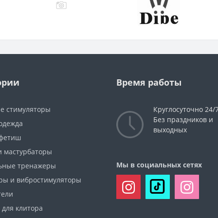
ории
Время работы
е стимуляторы
Круглосуточно 24/
Без праздников и
 одежда
выходных
фетиш
и мастурбаторы
Мы в социальных сетях
ьные тренажеры
ры и вибростимуляторы
тели
 для клитора