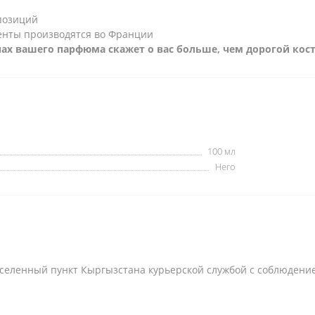
позиций
енты производятся во Франции
пах вашего парфюма скажет о вас больше, чем дорогой кос
100 мл
Него
селенный пункт Кыргызстана курьерской службой с соблюдени