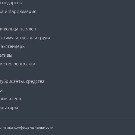
я подарков
ка и парфюмерия
и кольца на член
 стимуляторы для груди
 экстендеры
ативы
ие полового акта
лубриканты, средства
ны
ние члена
итаторы
литика конфиденциальности