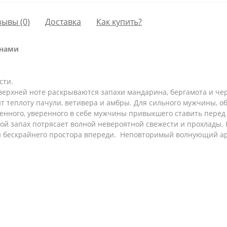
зывы (0)
Доставка
Как купить?
онами
сти.
ерхней ноте раскрываются запахи мандарина, бергамота и черн
 теплоту пачули, ветивера и амбры. Для сильного мужчины, о
нного, уверенного в себе мужчины привыкшего ставить перед 
ой запах потрясает волной невероятной свежести и прохлады.
и бескрайнего простора впереди. Неповторимый волнующий ар