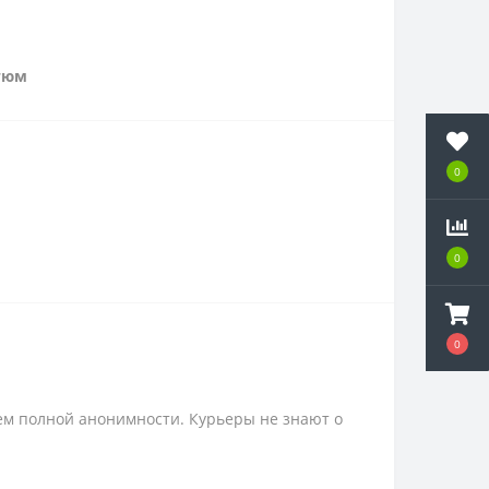
тюм
0
0
0
ем полной анонимности. Курьеры не знают о