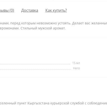
зывы (0)
Доставка
Как купить?
ми, перед которым невозможно устоять. Делает вас желанным
еромонами. Стильный мужской аромат.
15 мл
Него
селенный пункт Кыргызстана курьерской службой с соблюдени