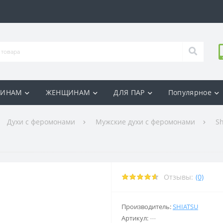
ИНАМ
ЖЕНЩИНАМ
ДЛЯ ПАР
Популярное
Духи с феромонами
Мужские духи с феромонами
Sh
Отзывы:
(0)
Производитель:
SHIATSU
Артикул:
---