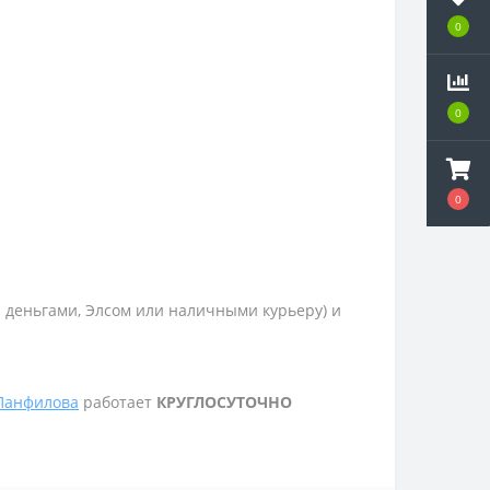
0
0
0
и деньгами, Элсом или наличными курьеру) и
 Панфилова
работает
КРУГЛОСУТОЧНО