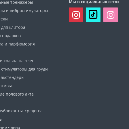
Мы в социальных сетях
ьные тренажеры
ры и вибростимуляторы
тели
 для клитора
я подарков
ка и парфюмерия
и кольца на член
 стимуляторы для груди
 экстендеры
ативы
ие полового акта
лубриканты, средства
ны
ние члена