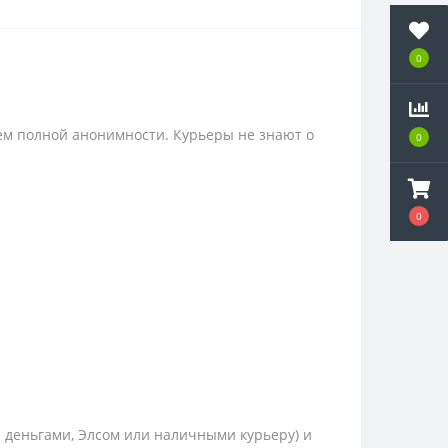
0
ем полной анонимности. Курьеры не знают о
0
0
и деньгами, Элсом или наличными курьеру) и