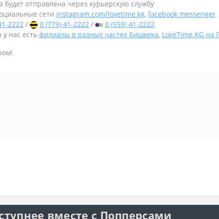
а будет отправлена через курьерскую службу
оциальные сети
instagram.com/lovetime.kg
,
facebook messenger
 41-2222
/
0 (779) 41-2222
/
0 (559) 41-2222
 у нас есть
филиалы в разных частях Бишкека
,
LoveTime.KG на
ром!
ступнее вместе с Попперсами