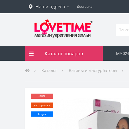
Наши адреса
Доставка
Каталог товаров
МУЖЧ
Каталог
Вагины и мастурбаторы
-38%
Хит продаж
Акция