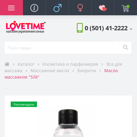
яторы
баторы
нажеры
ростимуляторы
тора
ов
фюмерия
 на член
торы для груди
еры
ты, средства
а
Анальные стимул
Белье и одежда
БДСМ и фетиш
Вагины и мастур
Возбудители
Идеи для подарк
Косметика и пар
Куклы
Насадки и кольца
Помпы и экстенд
Презервативы
Разное
Смазки, лубрикан
Страпоны
Увеличение член
Анальные стимул
Белье и одежда
БДСМ и фетиш
Вагинальные тре
Вибраторы и виб
Возбудители
Игрушки для кли
Идеи для подарк
Косметика и пар
Куклы
Насадки и кольца
Помпы и стимуля
Помпы и экстенд
Презервативы
Разное
Смазки, лубрикан
Страпоны
Фаллоимитаторы
Анальные стимул
Белье и одежда
БДСМ и фетиш
Вагинальные тре
Вибраторы и виб
Возбудители
Игрушки для кли
Идеи для подарк
Косметика и пар
Куклы
Насадки и кольца
Помпы и стимуля
Помпы и экстенд
Презервативы
Разное
Смазки, лубрикан
Страпоны
Увеличение член
Фаллоимитаторы
Стимуляторы про
Виброяйца
Все для массажа
Духи с феромона
ры
ры
ры
турбаторы
и
оры
и
Боди и Корсеты
Женские
Для женщин
Помпы для женщин
Сужающие
Женские страпоны
Стимуляторы проста
Мужское белье
Мужские вибраторы
Мужские
Для мужчин
Удлиняющие насадк
Мужские помпы
Мужские полые стра
Стимуляторы проста
Мужское белье
Женские
С пультом
Вибропули
Массажные свечи
Мужские духи с фер
0 (501) 41-2222
икаты
ди
м
 секса
поны (фаллопротезы)
Пеньюары и халаты
Эрекционные кольца
Экстендеры
Трусики и стринги
Массажные масла
Женские духи с фер
ты
уляторы
а
косметика
ции
кой чувствительностью
Платья
Насадки для стимуля
Чулки и колготки
Концентраты фером
Каталог
Косметика и парфюмерия
Все для
массажа
Массажные масла
Биоритм
Масло
оры
жеры
жеры
ght
ние
а игрушками
го проникновения
Трусики и стринги
Насадки для двойно
Интерьерные
массажное "Silk"
тимуляторы
тимуляторы
аторы
ым центром
Чулки и колготки
ва
аторы
Эротические компле
Рекомендуем
ерия
ибрацией
теки и щекоталки
ы
хлаждающие
равлением