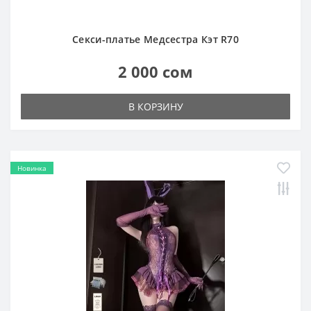
Секси-платье Медсестра Кэт R70
2 000 сом
В КОРЗИНУ
Новинка
Рождественское фиолетовое секси-боди Зая с