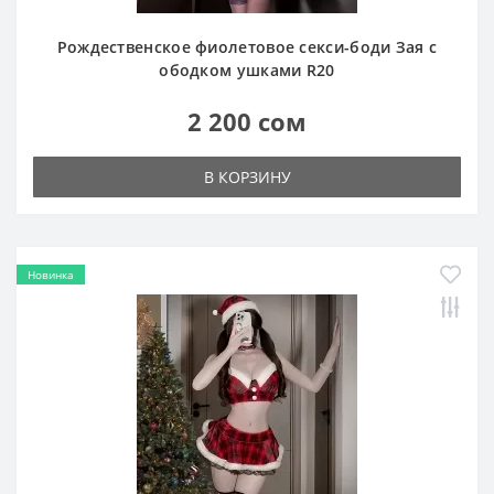
ободком ушками R20
2 200 сом
В КОРЗИНУ
Новинка
Рождественский секси-комплект Сантины R61