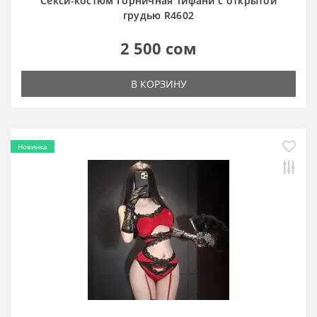
Секси-костюм Горничная Тифани с открытой
грудью R4602
2 500 сом
В КОРЗИНУ
Новинка