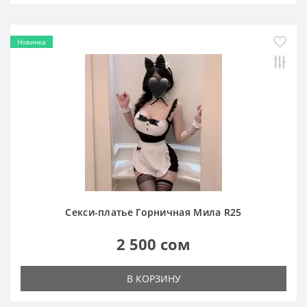
Новинка
Секси-платье Горничная Мила R25
2 500 сом
В КОРЗИНУ