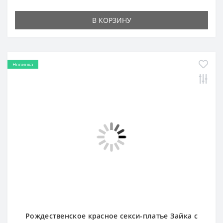
Новинка
Рождественское красное секси-платье Зайка с
ободком-ушками и галстуком R17
2 500 сом
В КОРЗИНУ