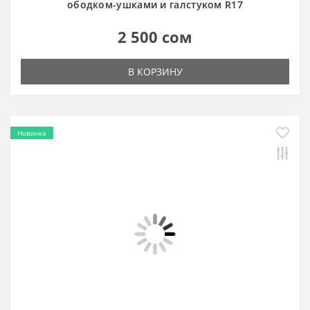
Новинка
Секси-платье Горничная Анжела R27
2 200 сом