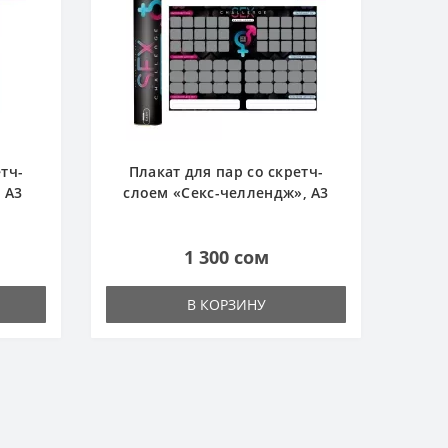
тч-
Плакат для пар со скретч-
 А3
слоем «Секс-челлендж», А3
1 300 сом
В КОРЗИНУ