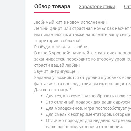
Обзор товара
Характеристики
От
Любимый хит в новом исполнении!
Лёгкий флирт или страстная ночь? Как насчёт
им пикантности, а также наполните вашу секс
территорию соблазна!
Разбуди меня для… любви!
В игре 5 уровней: начинайте с карточек перво
заканчивается, переходите ко второму уровню.
страсти вашей любви!
Звучит интригующе…
Задания усложняются от уровня к уровню: есл
фантазиях, то впоследствии вы их воплощаете
Для кого эта игра?
Для тех, кто хочет разнообразить свою 
Это отличный подарок для ваших друзей и
Для молодожёнов. Игра поспособствует у
Для смелых экспериментаторов, которые
Отлично подойдёт для недавно встречающ
ваше влечение, укрепляя отношения.