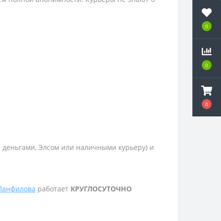
0
0
0
и деньгами, Элсом или наличными курьеру) и
 Панфилова
работает
КРУГЛОСУТОЧНО