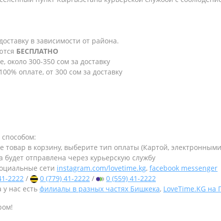
 доставку в зависимости от района.
яются
БЕСПЛАТНО
е, около 300-350 сом за доставку
100% оплате, от 300 сом за доставку
 способом:
те товар в корзину, выберите тип оплаты (Картой, электронным
а будет отправлена через курьерскую службу
оциальные сети
instagram.com/lovetime.kg
,
facebook messenger
 41-2222
/
0 (779) 41-2222
/
0 (559) 41-2222
 у нас есть
филиалы в разных частях Бишкека
,
LoveTime.KG на
ром!