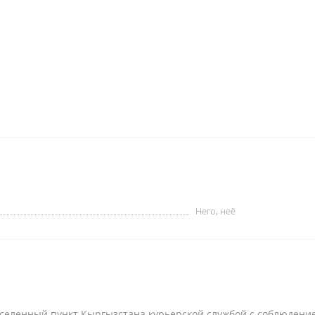
Него, неё
селенный пункт Кыргызстана курьерской службой с соблюдени