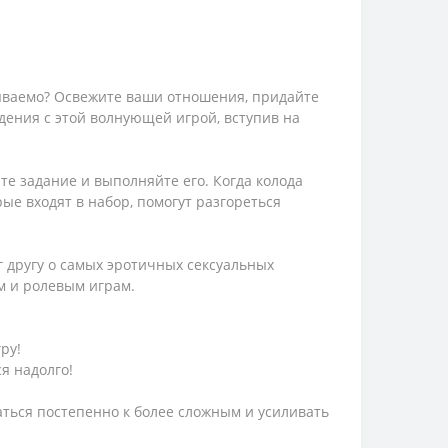
бываемо? Освежите ваши отношения, придайте
дения с этой волнующей игрой, вступив на
те задание и выполняйте его. Когда колода
рые входят в набор, помогут разгореться
г другу о самых эротичных сексуальных
м и ролевым играм.
ру!
я надолго!
аться постепенно к более сложным и усиливать