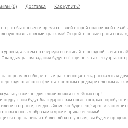
зывы (0)
Доставка
Как купить?
 того, чтобы провести время со своей второй половинкой неза
уальную жизнь новыми красками! Откройте новые грани наслаж
го уровня, а затем по очереди вытягивайте по одной, зачитывай
 С каждым разом задания будут всё горячее, а аксессуары, кото
и на первом вы общаетесь и раскрепощаетесь, рассказывая дру
, переходя от лёгкого флирта к нежным предварительным ласка
сексуальную жизнь: для сложившихся семейных пар!
 подруг: они будут благодарны вам после того, как опробуют иг
силению страсти, «медовый» месяц будет ещё ярче и запомнитс
 готовы к новым образам и ярким приключениям!
ихся пар: начиная с более лёгкого уровня, вы будете продвиг