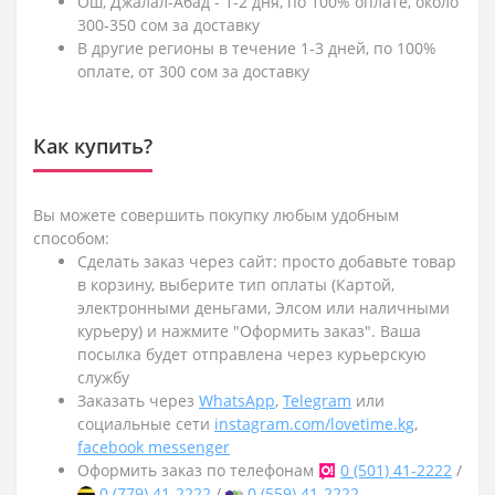
Ош, Джалал-Абад - 1-2 дня, по 100% оплате, около
300-350 сом за доставку
В другие регионы в течение 1-3 дней, по 100%
оплате, от 300 сом за доставку
Как купить?
Вы можете совершить покупку любым удобным
способом:
Сделать заказ через сайт: просто добавьте товар
в корзину, выберите тип оплаты (Картой,
электронными деньгами, Элсом или наличными
курьеру) и нажмите "Оформить заказ". Ваша
посылка будет отправлена через курьерскую
службу
Заказать через
WhatsApp
,
Telegram
или
социальные сети
instagram.com/lovetime.kg
,
facebook messenger
Оформить заказ по телефонам
0 (501) 41-2222
/
0 (779) 41-2222
/
0 (559) 41-2222