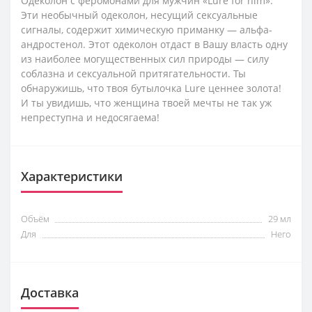
Одеколон c феромонами для мужчин «Lure for him».
Эти необычный одеколон, несущий сексуальные
сигналы, содержит химическую приманку — альфа-
андростенол. Этот одеколон отдаст в Вашу власть одну
из наиболее могущественных сил природы — силу
соблазна и сексуальной притягательности. Ты
обнаружишь, что твоя бутылочка Lure ценнее золота!
И ты увидишь, что женщина твоей мечты не так уж
непреступна и недосягаема!
Характеристики
Объём
29 мл
Для
Него
Доставка