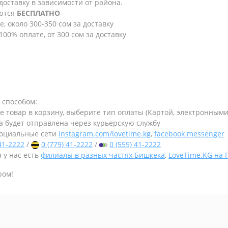
 доставку в зависимости от района.
яются
БЕСПЛАТНО
е, около 300-350 сом за доставку
100% оплате, от 300 сом за доставку
 способом:
те товар в корзину, выберите тип оплаты (Картой, электронным
а будет отправлена через курьерскую службу
оциальные сети
instagram.com/lovetime.kg
,
facebook messenger
 41-2222
/
0 (779) 41-2222
/
0 (559) 41-2222
 у нас есть
филиалы в разных частях Бишкека
,
LoveTime.KG на
ром!