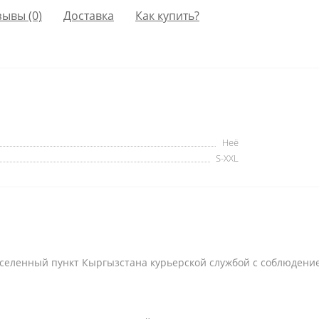
зывы (0)
Доставка
Как купить?
Неё
S-XXL
селенный пункт Кыргызстана курьерской службой с соблюдени