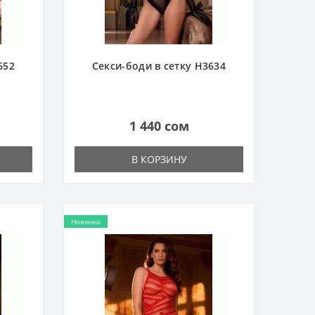
652
Секси-боди в сетку H3634
1 440 сом
В КОРЗИНУ
Новинка