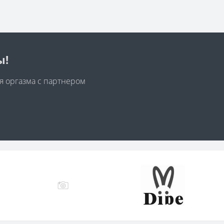
ы!
я оргазма с партнером