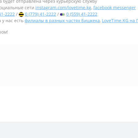
а будет отправлена через курьерскую службу
оциальные сети
instagram.com/lovetime.kg
,
facebook messenger
 41-2222
/
0 (779) 41-2222
/
0 (559) 41-2222
 у нас есть
филиалы в разных частях Бишкека
,
LoveTime.KG на
ром!