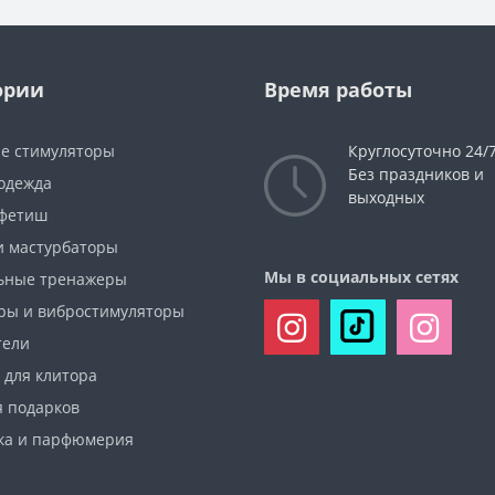
ории
Время работы
е стимуляторы
Круглосуточно 24/
Без праздников и
 одежда
выходных
фетиш
и мастурбаторы
Мы в социальных сетях
ьные тренажеры
ры и вибростимуляторы
тели
 для клитора
я подарков
ка и парфюмерия