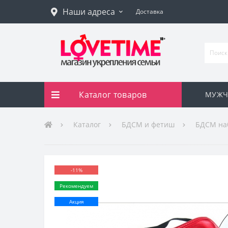
Наши адреса
Доставка
Каталог товаров
МУЖЧ
Каталог
БДСМ и фетиш
БДСМ на
-11%
Рекомендуем
Акция