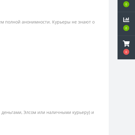
0
ем полной анонимности. Курьеры не знают о
0
0
и деньгами, Элсом или наличными курьеру) и