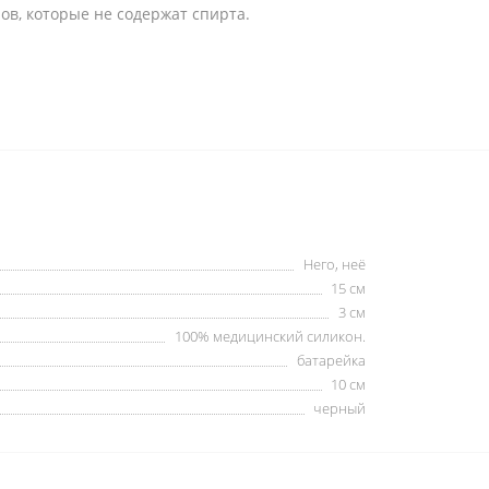
в, которые не содержат спирта.
Него, неё
15 cм
3 см
100% медицинский силикон.
батарейка
10 см
черный