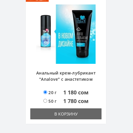
Анальный крем-лубрикант
"Analove" с анастетиком
1 180 сом
20 г
1 780 сом
50 г
В КОРЗИНУ