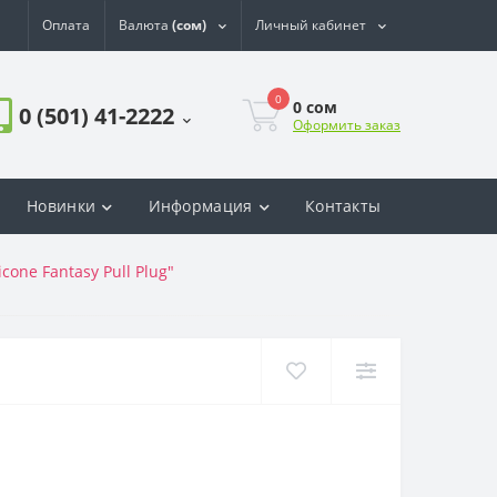
Оплата
Валюта
(сом)
Личный кабинет
0
0
сом
0 (501) 41-2222
Оформить заказ
Новинки
Информация
Контакты
one Fantasy Pull Plug"