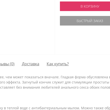
В КОРЗИНУ
БЫСТРЫЙ ЗАКАЗ
зывы (0)
Доставка
Как купить?
шее, чем может показаться вначале. Гладкая форма обусловлен
го эффекта. Загнутый кончик служит для стимуляции простаты
оставляет без внимания любителей анального секса обоих полов
ку в теплой воде с антибактериальным мылом. Можно также о