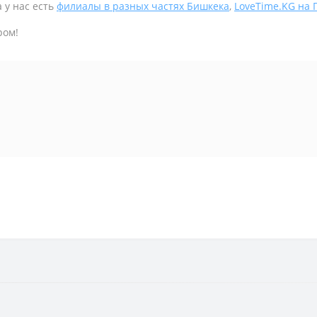
 у нас есть
филиалы в разных частях Бишкека
,
LoveTime.KG на
ром!