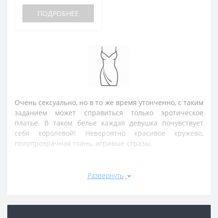
ПОДРОБНЕЕ
Очень сексуально, но в то же время утонченно, с таким
заданием может справиться только эротическое
платье. В таком белье каждая девушка почувствует
себя королевой! Невероятно красивое кружево,
полупрозрачная ткань, игривые стразы.
Развернуть