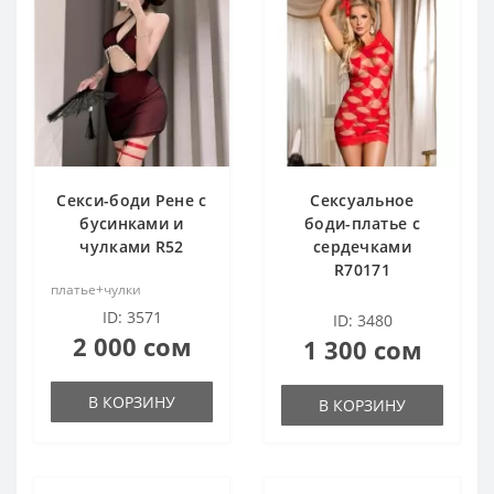
 член
ерия
ерия
кты
равлением
 член
 член
ора
Секси-боди Рене с
Сексуальное
акта
 для груди
 для груди
бусинками и
боди-платье с
чулками R52
сердечками
R70171
платье+чулки
ID: 3571
ID: 3480
 средства
2 000 сом
1 300 сом
акта
В КОРЗИНУ
В КОРЗИНУ
 средства
 средства