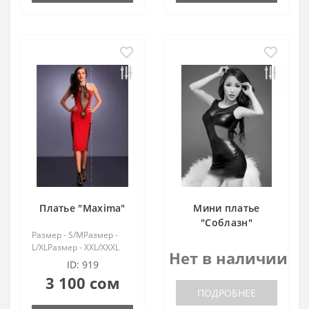
Платье "Maxima"
Мини платье
"Соблазн"
Размер - S/MРазмер -
L/XLРазмер - XXL/XXXL
Нет в наличии
ID: 919
3 100 сом
ПОДРОБНЕЕ