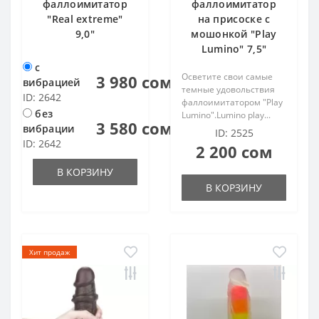
фаллоимитатор
фаллоимитатор
"Real extreme"
на присоске с
9,0"
мошонкой "Play
Lumino" 7,5"
с
Осветите свои самые
3 980 сом
вибрацией
темные удовольствия
ID: 2642
фаллоимитатором "Play
без
Lumino".Lumino play...
3 580 сом
вибрации
ID: 2525
ID: 2642
2 200 сом
В КОРЗИНУ
В КОРЗИНУ
Хит продаж