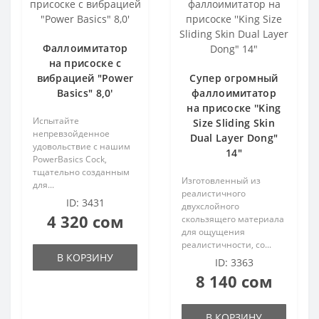
член
ерия
ерия
Фаллоимитатор
на присоске с
кты
равлением
вибрацией "Power
Супер огромный
Basics" 8,0'
фаллоимитатор
член
член
ора
на присоске ''King
Испытайте
Size Sliding Skin
непревзойденное
акта
 для груди
 для груди
Dual Layer Dong"
удовольствие с нашим
14"
PowerBasics Cock,
тщательно созданным
Изготовленный из
для...
реалистичного
ID: 3431
двухслойного
средства
4 320 сом
скользящего материала
для ощущения
акта
реалистичности, со...
В КОРЗИНУ
ID: 3363
8 140 сом
средства
В КОРЗИНУ
средства