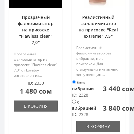
Прозрачный
Реалистичный
фаллоимитатор
фаллоимитатор
на присоске
на присоске "Real
"Flawless clear"
extreme" 7,5"
7,0"
Реалистичный
фаллоимитатор без
Прозрачный
вибрации, но с
фаллоимитатор на
присоской. Для
присоске "Flawless clear"
стимуляции интимных
7,0" от Lovetoy
зон у женщин....
изготовлен из...
без
ID: 2330
3 440 со
вибрации
1 480 сом
ID: 2328
с
В КОРЗИНУ
3 840 со
вибрацией
ID: 2328
В КОРЗИНУ