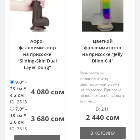
Афро-
Цветной
фаллоимитатор
фаллоимитатор
на присоске
на присоске "Jelly
"Sliding-Skin Dual
Dildo 6.4"
Layer Dong"
Разноветный
фаллоимитатор
9,0" -
реалистичной формы
23 см *
4 080 сом
на присоске. Присоска
4,2 см
позволяет использовать
его, не...
ID: 2513
7,0" -
ID: 2411
18 см *
2 440 сом
3 680 сом
3,6 см
ID: 2513
В КОРЗИНУ