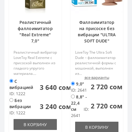
Реалистичный
Фаллоимитатор
фаллоимитатор
на присоске без
"Real Extreme"
вибрации "ULTRA
7,0"
SOFT DUDE"
Реалистичный вибратор
LoveToy The Ultra Soft
LoveToy Real Extreme с
Dude – фаллоимитатор
присоской выполнен из
реалистичной формы с
гладкого упругого
мошонкой, выполнен
материала....
из...
все варианты
С
9,0"
2 720 сом
3 640 сом
вибрацией
ID: 2641
ID: 1222
8,8" -
Без
22,4
2 720 сом
3 240 сом
вибрации
см
ID:
ID: 1222
2641
В КОРЗИНУ
В КОРЗИНУ