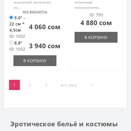
мошонкой, выполнен
отличным
из...
пополнением...
все варианты
ID: 793
9,0" -
4 880 сом
22 см *
4 060 сом
4,5см
ID: 1032
В КОРЗИНУ
8,8"
3 940 сом
ID: 1032
В КОРЗИНУ
1
2
3
все сразу
>
Эротическое бельё и костюмы