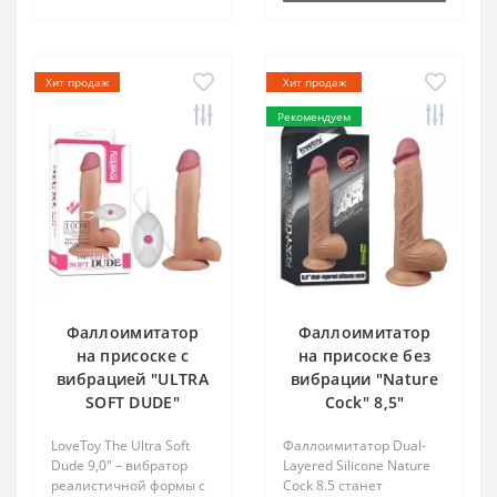
Хит продаж
Хит продаж
Рекомендуем
Фаллоимитатор
Фаллоимитатор
на присоске с
на присоске без
вибрацией "ULTRA
вибрации "Nature
SOFT DUDE"
Cock" 8,5"
LoveToy The Ultra Soft
Фаллоимитатор Dual-
Dude 9,0" – вибратор
Layered Silicone Nature
реалистичной формы с
Cock 8.5 станет