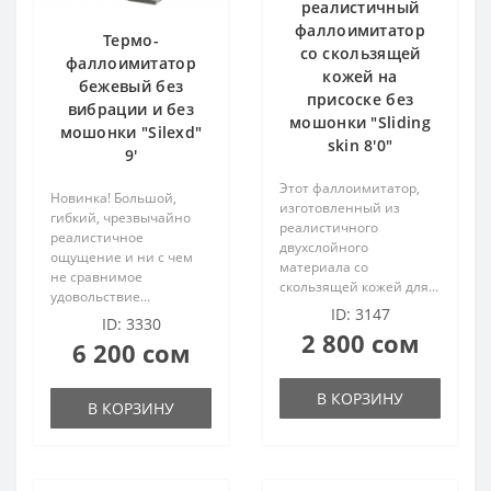
реалистичный
фаллоимитатор
Термо-
со скользящей
фаллоимитатор
кожей на
бежевый без
присоске без
вибрации и без
мошонки "Sliding
мошонки "Silexd"
skin 8'0"
9'
Этот фаллоимитатор,
Новинка! Большой,
изготовленный из
гибкий, чрезвычайно
реалистичного
реалистичное
двухслойного
ощущение и ни с чем
материала со
не сравнимое
скользящей кожей для...
удовольствие...
ID: 3147
ID: 3330
2 800 сом
6 200 сом
В КОРЗИНУ
В КОРЗИНУ