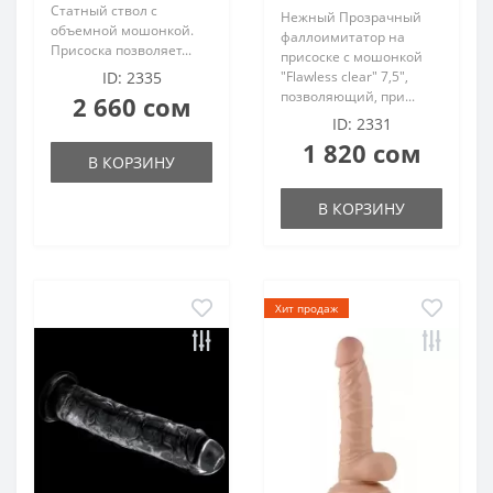
Статный ствол с
Нежный Прозрачный
объемной мошонкой.
фаллоимитатор на
Присоска позволяет...
присоске с мошонкой
ID: 2335
"Flawless clear" 7,5",
позволяющий, при...
2 660 сом
ID: 2331
1 820 сом
В КОРЗИНУ
В КОРЗИНУ
Хит продаж