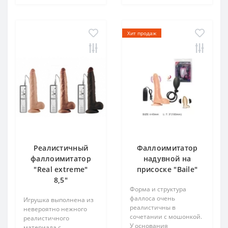
Хит продаж
Реалистичный
Фаллоимитатор
фаллоимитатор
надувной на
"Real extreme"
присоске "Baile"
8,5"
Форма и структура
фаллоса очень
Игрушка выполнена из
реалистичны в
невероятно нежного
сочетании с мошонкой.
реалистичного
У основания
материала с