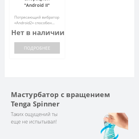
"Android II"
Потря­сающий виб­ра­тор
«Android2» спо­со­бен...
Нет в наличии
ПОДРОБНЕЕ
Мастурбатор с вращением
Tenga Spinner
Таких ощущений ты
еще не испытывал!