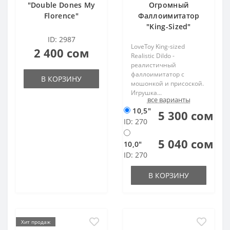
"Double Dones My
Огромный
Florence"
Фаллоимитатор
"King-Sized"
ID: 2987
LoveToy King-sized
2 400 сом
Realistic Dildo -
реалистичный
фаллоимитатор с
В КОРЗИНУ
мошонкой и присоской.
Игрушка...
все варианты
10,5"
5 300 сом
ID: 270
5 040 сом
10,0"
ID: 270
В КОРЗИНУ
Хит продаж