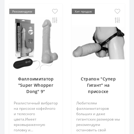
Рекомендуем
Хит продаж
Фаллоимитатор
Страпон "Супер
"Super Whopper
Гигант" на
Dong" 9"
присоске
Реалистичный вибратор
Любителям
на присоске кофейного
фаллоимитаторов
и телесного
больших и даже
цвета.Имеет
гигантских размеров мы
ярковыраженную
рекомендуем
головку и...
остановить свой