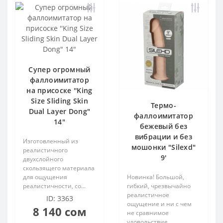
 член
ерия
ерия
кты
равлением
Супер огромный
 член
 член
ора
фаллоимитатор
на присоске ''King
акта
 для груди
 для груди
Size Sliding Skin
Термо-
Dual Layer Dong"
фаллоимитатор
14"
бежевый без
вибрации и без
Изготовленный из
 средства
мошонки "Silexd"
реалистичного
9'
двухслойного
скользящего материала
акта
для ощущения
Новинка! Большой,
реалистичности, со...
гибкий, чрезвычайно
реалистичное
 средства
ID: 3363
ощущение и ни с чем
8 140 сом
не сравнимое
 средства
удовольствие...