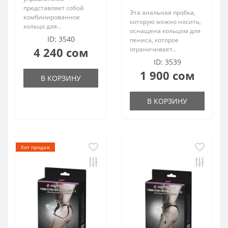
представляет собой
Эта анальная пробка,
комбинированное
которую можно носить,
кольцо для...
оснащена кольцом для
ID: 3540
пениса, которое
4 240 сом
ограничивает...
ID: 3539
1 900 сом
В КОРЗИНУ
В КОРЗИНУ
Хит продаж