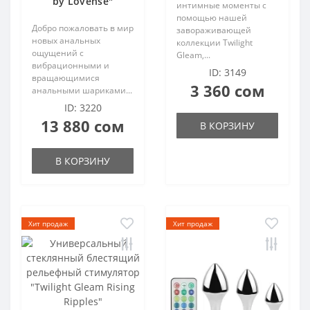
by Lovense"
интимные моменты с
помощью нашей
Добро пожаловать в мир
завораживающей
новых анальных
коллекции Twilight
ощущений с
Gleam,...
вибрационными и
ID: 3149
вращающимися
3 360 сом
анальными шариками...
ID: 3220
13 880 сом
В КОРЗИНУ
В КОРЗИНУ
Хит продаж
Хит продаж