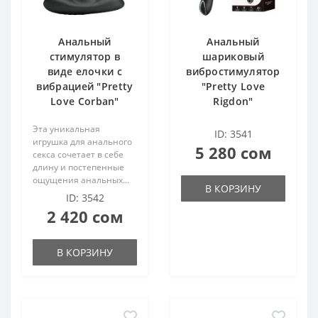
Анальный
Анальный
стимулятор в
шариковый
виде елочки с
вибростимулятор
вибрацией "Pretty
"Pretty Love
Love Corban"
Rigdon"
Эта уникальная
ID: 3541
игрушка для анального
5 280 сом
секса сочетает в себе
длину и постепенные
ощущения анальных...
В КОРЗИНУ
ID: 3542
2 420 сом
В КОРЗИНУ