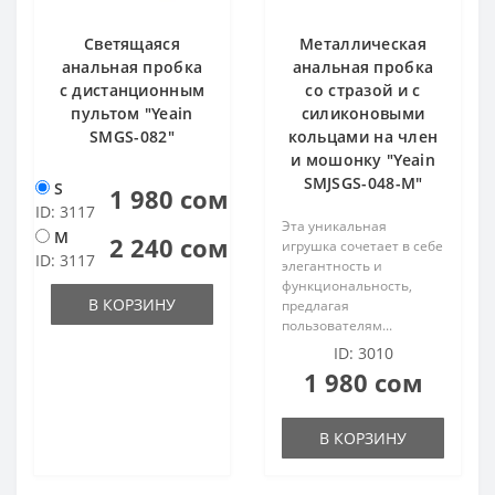
Светящаяся
Металлическая
анальная пробка
анальная пробка
с дистанционным
со стразой и с
пультом "Yeain
силиконовыми
SMGS-082"
кольцами на член
и мошонку "Yeain
SMJSGS-048-M"
S
1 980 сом
ID: 3117
Эта уникальная
M
2 240 сом
игрушка сочетает в себе
ID: 3117
элегантность и
функциональность,
В КОРЗИНУ
предлагая
пользователям...
ID: 3010
1 980 сом
В КОРЗИНУ