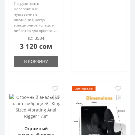
Погрузитесь в
невероятные
чувственные
ощущения, когда
эрекционное кольцо и
вибратор для простаты...
ID: 3534
3 120 сом
В КОРЗИНУ
Хит продаж
Огромный
анальный плаг с