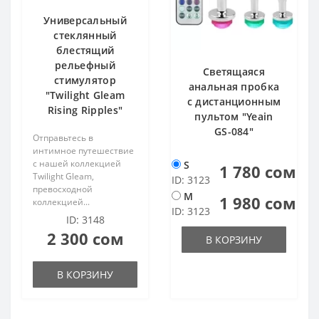
Универсальный
стеклянный
блестящий
рельефный
Светящаяся
стимулятор
анальная пробка
"Twilight Gleam
с дистанционным
Rising Ripples"
пультом "Yeain
GS-084"
Отправьтесь в
интимное путешествие
с нашей коллекцией
S
1 780 сом
Twilight Gleam,
ID: 3123
превосходной
M
1 980 сом
коллекцией...
ID: 3123
ID: 3148
2 300 сом
В КОРЗИНУ
В КОРЗИНУ