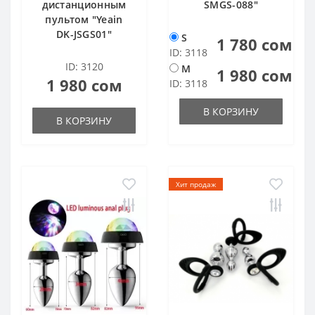
дистанционным
SMGS-088"
пультом "Yeain
DK-JSGS01"
S
1 780 сом
ID: 3118
ID: 3120
M
1 980 сом
1 980 сом
ID: 3118
В КОРЗИНУ
В КОРЗИНУ
Хит продаж