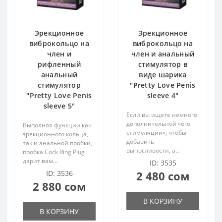
Эрекционное
Эрекционное
виброкольцо на
виброкольцо на
член и
член и анальный
рифленный
стимулятор в
анальный
виде шарика
стимулятор
"Pretty Love Penis
"Pretty Love Penis
sleeve 4"
sleeve 5"
Если вы ищете немного
дополнительной «его
Выполняя функции как
стимуляции», чтобы
эрекционного кольца,
добавить
так и анальной пробки,
выносливости, а...
пробка Cock Ring Plug
дарит вам...
ID: 3535
ID: 3536
2 480 сом
2 880 сом
В КОРЗИНУ
В КОРЗИНУ