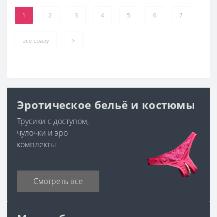
1
2
3
4
5
6
7
все сразу
>
Эротическое бельё и костюмы
Трусики с доступом,
чулочки и эро
комплекты
Смотреть все