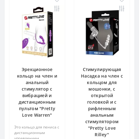
Эрекционное
Стимулирующая
кольцо на член и
Насадка на член с
анальный
кольцом для
стимулятор с
мошонки, с
вибрацией и
открытой
дистанционным
головкой и с
пультом "Pretty
рифленным
Love Warren"
анальным
стимулятором
Это кольцо для пениса с
"Pretty Love
дистанционным
Rilley"
управлением