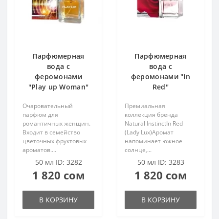
Парфюмерная
Парфюмерная
вода с
вода с
феромонами
феромонами "In
"Play up Woman"
Red"
Очаровательный
Премиальная
парфюм для
коллекция бренда
романтичных женщин.
Natural InstinctIn Red
Входит в семейство
(Lady Lux)Аромат
цветочных фруктовых
напоминает южное
ароматов....
солнце,...
50 мл ID: 3282
50 мл ID: 3283
1 820 сом
1 820 сом
В КОРЗИНУ
В КОРЗИНУ