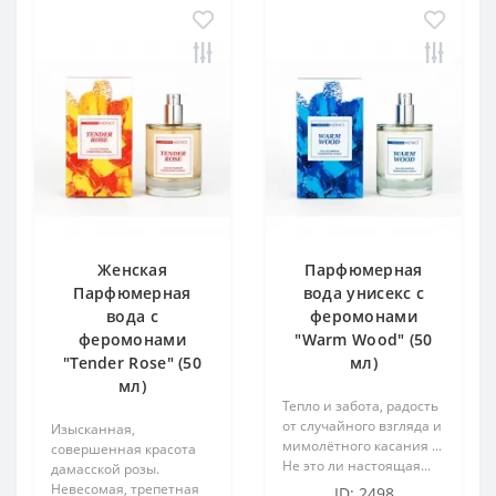
Женская
Парфюмерная
Парфюмерная
вода унисекс с
вода с
феромонами
феромонами
"Warm Wood" (50
"Tender Rose" (50
мл)
мл)
Тепло и забота, радость
от случайного взгляда и
Изысканная,
мимолётного касания ...
совершенная красота
Не это ли настоящая...
дамасской розы.
Невесомая, трепетная
ID: 2498