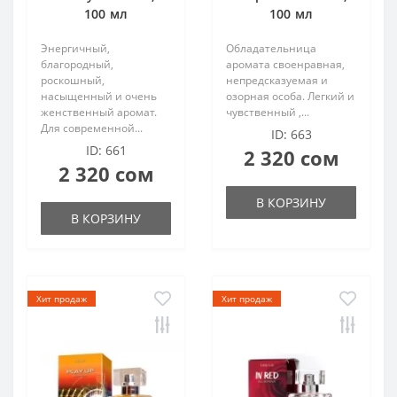
100 мл
100 мл
Энергичный,
Обладательница
благородный,
аромата своенравная,
роскошный,
непредсказуемая и
насыщенный и очень
озорная особа. Легкий и
женственный аромат.
чувственный ,...
Для современной...
ID: 663
ID: 661
2 320 сом
2 320 сом
В КОРЗИНУ
В КОРЗИНУ
Хит продаж
Хит продаж