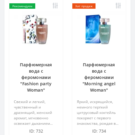
Рекомендуем
Хит продаж
Парфюмерная
Парфюмерная
вода с
вода с
феромонами
феромонами
"Fashion party
"Morning angel
Woman"
Woman"
Свежий и легкий,
Яркий, искрящийся,
чувственный и
немного терпкий
дразнящий, женский
цитрусовый коктейль
аромат, мгновенно
покоряет с первого
освежает дыханием...
знакомства, рождая в...
ID: 732
ID: 734