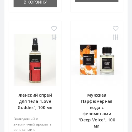
В КОРЗИНУ
Женский спрей
Мужская
для тела "Love
Парфюмерная
Goddes", 100 мл
вода с
феромонами
Волнующий и
"Deep Voice", 100
энергичный аромат в
мл
сочетании с