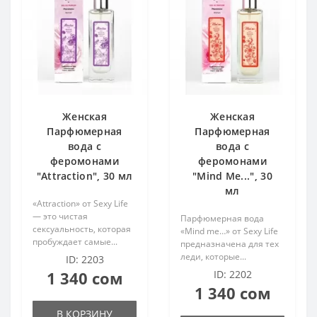
Женская
Женская
Парфюмерная
Парфюмерная
вода с
вода с
феромонами
феромонами
"Attraction", 30 мл
"Mind Me...", 30
мл
«Attraction» от Sexy Life
— это чистая
Парфюмерная вода
сексуальность, которая
«Mind me…» от Sexy Life
пробуждает самые...
предназначена для тех
леди, которые...
ID: 2203
1 340 сом
ID: 2202
1 340 сом
В КОРЗИНУ