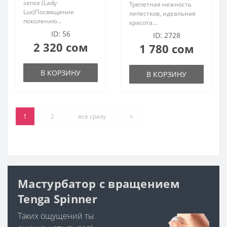
sense (Lady
Трепетная нежность
Lux)Посвящение
лепестков, идеальная
поколению...
красота...
ID: 56
ID: 2728
2 320 сом
1 780 сом
В КОРЗИНУ
В КОРЗИНУ
1
2
все сразу
>
Мастурбатор с вращением
Tenga Spinner
Таких ощущений ты