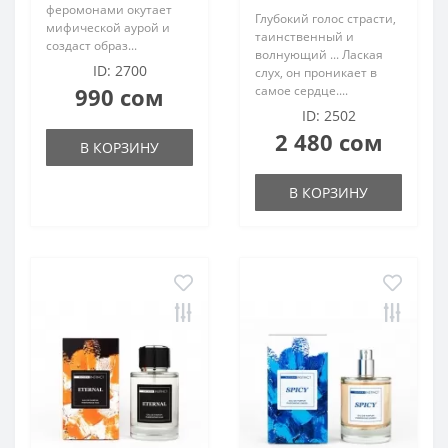
феромонами окутает
Глубокий голос страсти,
мифической аурой и
таинственный и
создаст образ...
волнующий ... Лаская
ID: 2700
слух, он проникает в
990 сом
самое сердце....
ID: 2502
2 480 сом
В КОРЗИНУ
В КОРЗИНУ