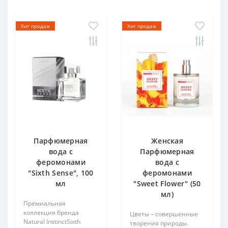
Хит продаж
Хит продаж
Парфюмерная
Женская
вода с
Парфюмерная
феромонами
вода с
"Sixth Sense", 100
феромонами
мл
"Sweet Flower" (50
мл)
Премиальная
коллекция бренда
Цветы – совершенные
Natural InstinctSixth
творения природы.