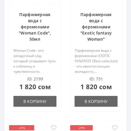
Парфюмерная
Парфюмерная
вода с
вода с
феромонами
феромонами
"Woman Code",
"Exotic fantasy
50мл
Woman"
Womаn Code– это
Парфюмерная вода с
загадочный код,
феромонами EXOTIC
который открывает путь
FANATASY (Best selection)
к соблазну и
- это квинтэссенция
чувственности.
молодости,...
ID: 2199
ID: 731
1 820 сом
1 820 сом
В КОРЗИНУ
В КОРЗИНУ
-29%
-29%