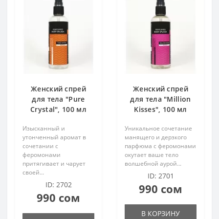
 член
ерия
ерия
кты
равлением
 член
 член
ора
Женский спрей
Женский спрей
акта
 для груди
 для груди
для тела "Pure
для тела "Million
Crystal", 100 мл
Kisses", 100 мл
Изысканный и
Уникальное сочетание
утонченный аромат в
манящего и дерзкого
 средства
сочетании с
парфюма с феромонами
феромонами
окутает ваше тело
притягивает и чарует
волшебной аурой...
акта
своей...
ID: 2701
ID: 2702
990 сом
 средства
990 сом
В КОРЗИНУ
 средства