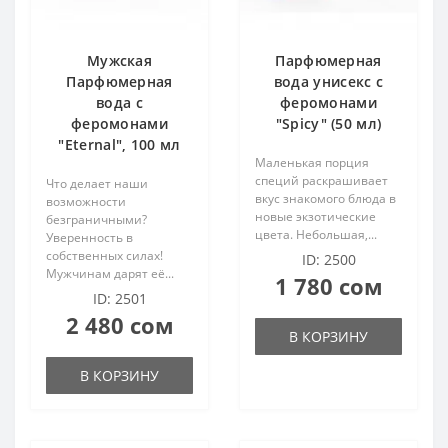
Мужская
Парфюмерная
Парфюмерная
вода унисекс с
вода с
феромонами
феромонами
"Spicy" (50 мл)
"Eternal", 100 мл
Маленькая порция
специй раскрашивает
Что делает наши
вкус знакомого блюда в
возможности
новые экзотические
безграничными?
цвета. Небольшая,...
Уверенность в
собственных силах!
ID: 2500
Мужчинам дарят её...
1 780 сом
ID: 2501
2 480 сом
В КОРЗИНУ
В КОРЗИНУ