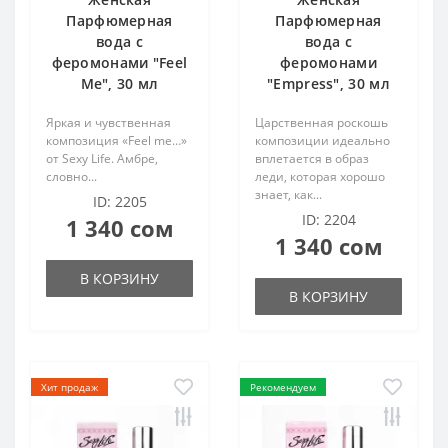
Парфюмерная
Парфюмерная
вода с
вода с
феромонами "Feel
феромонами
Me", 30 мл
"Empress", 30 мл
Яркая и чувственная
Царственная роскошь
композиция «Feel me…»
композиции идеально
от Sexy Life. Амбре,
вплетается в образ
словно...
леди, которая хорошо
знает, как...
ID: 2205
ID: 2204
1 340 сом
1 340 сом
В КОРЗИНУ
В КОРЗИНУ
Хит продаж
Рекомендуем