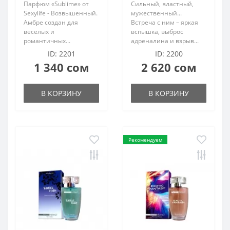
Парфюм «Sublime» от
Сильный, властный,
Sexylife - Возвышенный.
мужественный...
Амбре создан для
Встреча с ним – яркая
веселых и
вспышка, выброс
романтичных...
адреналина и взрыв...
ID: 2201
ID: 2200
1 340 сом
2 620 сом
В КОРЗИНУ
В КОРЗИНУ
Рекомендуем