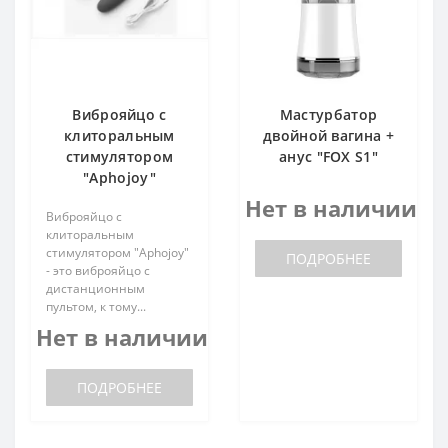
Виброяйцо с
Мастурбатор
клиторальным
двойной вагина +
стимулятором
анус "FOX S1"
"Aphojoy"
Нет в наличии
Виброяйцо с
клиторальным
стимулятором "Aphojoy"
ПОДРОБНЕЕ
- это виброяйцо с
дистанционным
пультом, к тому...
Нет в наличии
ПОДРОБНЕЕ