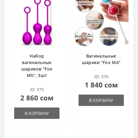
 член
ерия
ерия
кты
равлением
 член
 член
ора
Набор
Вагинальные
акта
 для груди
 для груди
вагинальных
шарики "Fox M4"
шариков "Fox
M5", 3шт
ID: 376
1 840 сом
ID: 375
 средства
2 860 сом
В КОРЗИНУ
акта
В КОРЗИНУ
 средства
 средства