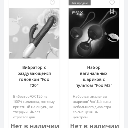
Хит продаж
Вибратор с
Набор
раздувающейся
вагинальных
головкой "Fox
шариков с
T20"
пультом "Fox M3"
ВибраторFOX T20 из
Набор вагинальных
100% силикона, поэтому
шариков"Fox".Шарики
приятный на ощупь, но
небольшого диаметра
твердый. Имеет
со смещенным
отросток для...
центром...
Нет в наличии
Нет в наличии